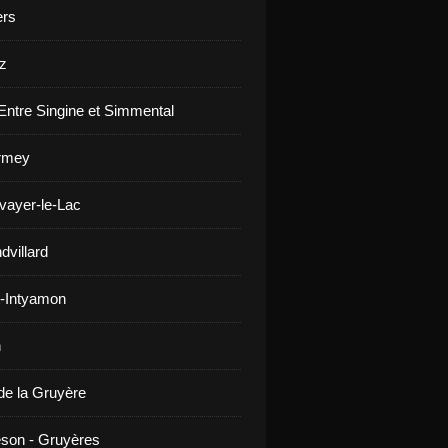
ers
z
Entre Singine et Simmental
rmey
vayer-le-Lac
dvillard
-Intyamon
n
de la Gruyère
son - Gruyères