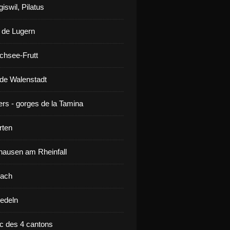
iswil, Pilatus
 de Lugern
chsee-Frutt
de Walenstadt
ers - gorges de la Tamina
rten
ausen am Rheinfall
lach
iedeln
ac des 4 cantons