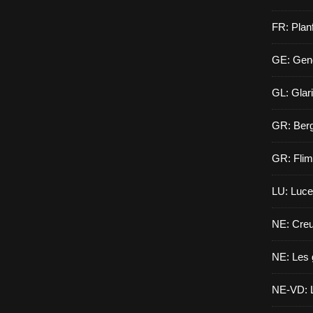
FR: Planf
GE: Gen
GL: Glar
GR: Berg
GR: Flim
LU: Luce
NE: Creu
NE: Les 
NE-VD: L