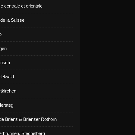
e centrale et orientale
 de la Suisse
p
gen
risch
delwald
rtkirchen
ersteg
de Brienz & Brienzer Rothorn
erbrünnen, Stechelberg