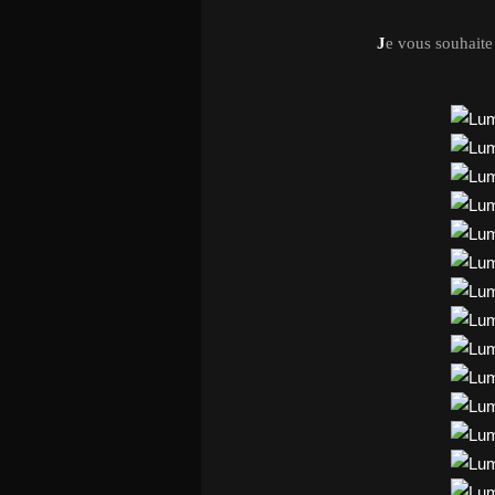
J
e vous souhait