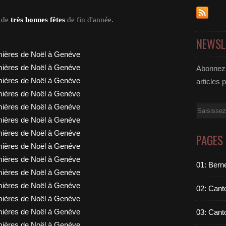
e de
très bonnes fêtes
de fin d'année.
NEWSL
Abonnez-
articles 
Email
PAGES
01: Berne
02: Cant
03: Cant