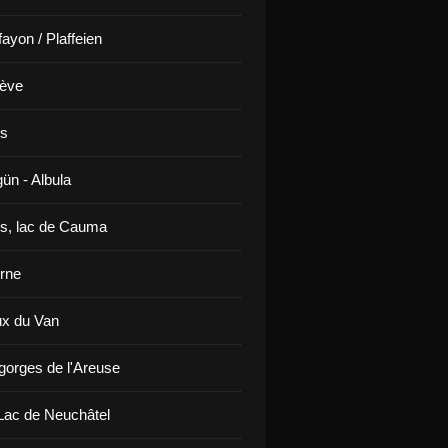
ayon / Plaffeien
ève
is
ün - Albula
s, lac de Cauma
rne
x du Van
gorges de l'Areuse
ac de Neuchâtel