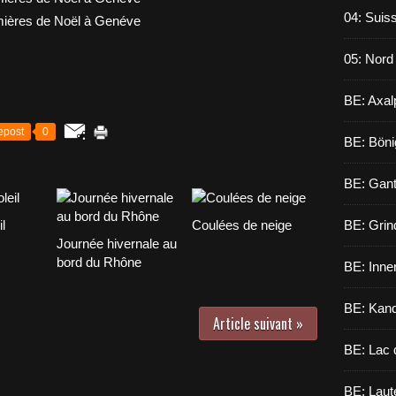
04: Suiss
05: Nord
BE: Axal
epost
0
BE: Böni
BE: Gant
l
Coulées de neige
BE: Grin
Journée hivernale au
bord du Rhône
BE: Inne
BE: Kand
Article suivant »
BE: Lac 
BE: Laut