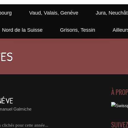
bourg
Vaud, Valais, Genève
Jura, Neuchât
Nord de la Suisse
Grisons, Tessin
Ailleur
GES
À PRO
ENÉVE
anuel Galmiche
SUIVE
s clichés pour cette année...