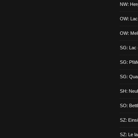
NW: Herg
OW: Lac
OW: Mel
SG: Lac 
SG: Pfäf
SG: Qua
SH: Neuh
SO: Bett
SZ: Eins
SZ: Le l