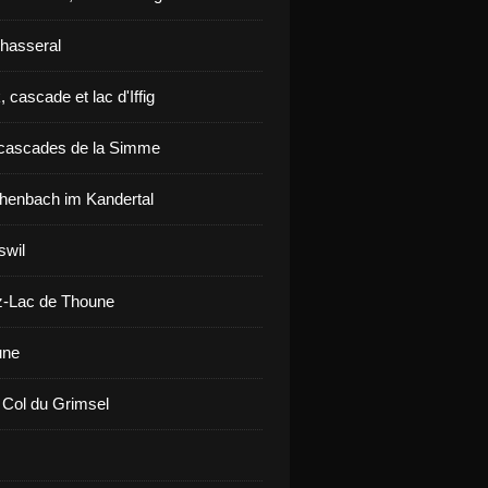
hasseral
 cascade et lac d'Iffig
cascades de la Simme
henbach im Kandertal
swil
z-Lac de Thoune
une
 Col du Grimsel