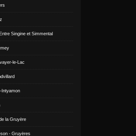
ers
z
Entre Singine et Simmental
rmey
vayer-le-Lac
dvillard
-Intyamon
n
de la Gruyère
son - Gruyères