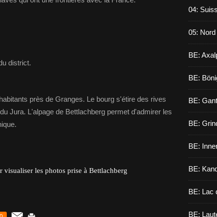
04: Suiss
05: Nord
BE: Axal
u district.
BE: Böni
bitants près de Granges. Le bourg s'étire des rives
BE: Gant
 du Jura. L'alpage de Bettlachberg permet d'admirer les
BE: Grin
nique.
BE: Inne
BE: Kand
r visualiser les photos prise à Bettlachberg
BE: Lac 
BE: Laut
0