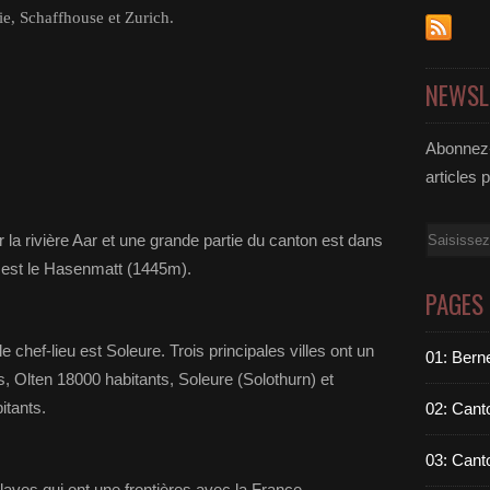
e, Schaffhouse et Zurich.
NEWSL
Abonnez-
articles 
Email
 la rivière Aar et une grande partie du canton est dans
t est le Hasenmatt (1445m).
PAGES
chef-lieu est Soleure. Trois principales villes ont un
01: Berne
 Olten 18000 habitants, Soleure (Solothurn) et
tants.
02: Cant
03: Cant
enclaves qui ont une frontières avec la France.