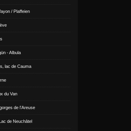
ayon / Plaffeien
ève
is
ün - Albula
s, lac de Cauma
rne
x du Van
gorges de l'Areuse
ac de Neuchâtel