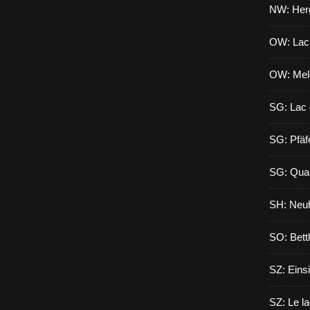
NW: Herg
OW: Lac
OW: Mel
SG: Lac 
SG: Pfäf
SG: Qua
SH: Neuh
SO: Bett
SZ: Eins
SZ: Le l