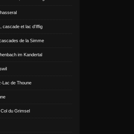
hasseral
 cascade et lac d'Iffig
cascades de la Simme
henbach im Kandertal
swil
z-Lac de Thoune
une
 Col du Grimsel