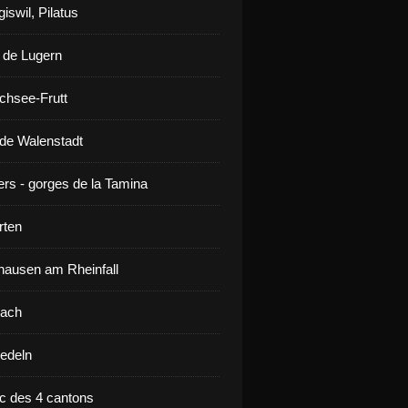
iswil, Pilatus
 de Lugern
chsee-Frutt
de Walenstadt
ers - gorges de la Tamina
rten
ausen am Rheinfall
lach
iedeln
ac des 4 cantons