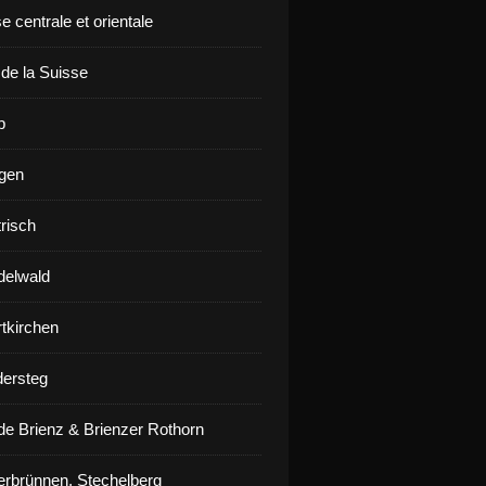
e centrale et orientale
 de la Suisse
p
gen
risch
delwald
rtkirchen
ersteg
de Brienz & Brienzer Rothorn
erbrünnen, Stechelberg