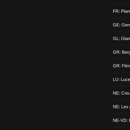
FR: Planf
GE: Gen
GL: Glar
GR: Berg
GR: Flim
LU: Luce
NE: Creu
NE: Les 
NE-VD: L