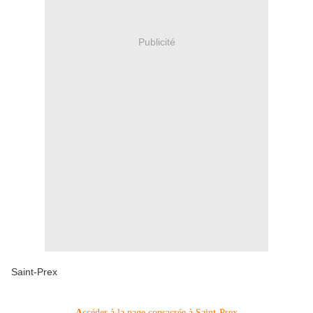
Publicité
Saint-Prex
A
ccéder à la page consacrée à Saint-Prex