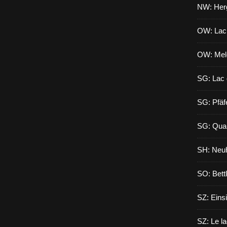
NW: Herg
OW: Lac
OW: Mel
SG: Lac 
SG: Pfäf
SG: Qua
SH: Neuh
SO: Bett
SZ: Eins
SZ: Le l