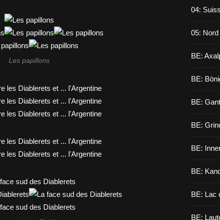
04: Suiss
05: Nord
BE: Axal
Les papillons
BE: Böni
BE: Gant
BE: Grin
BE: Inne
BE: Kand
BE: Lac 
BE: Laut