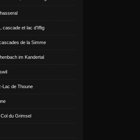
hasseral
 cascade et lac d'Iffig
cascades de la Simme
henbach im Kandertal
swil
z-Lac de Thoune
une
 Col du Grimsel