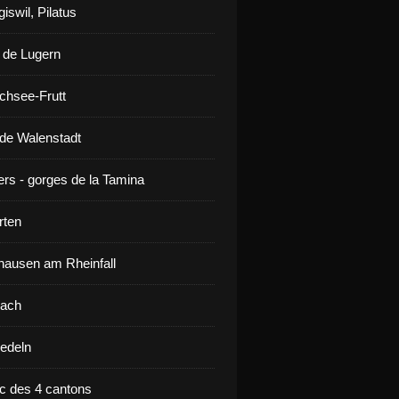
iswil, Pilatus
 de Lugern
chsee-Frutt
de Walenstadt
ers - gorges de la Tamina
rten
ausen am Rheinfall
lach
iedeln
ac des 4 cantons