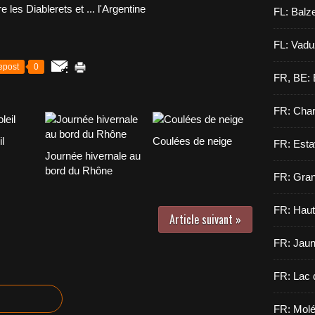
FL: Balz
FL: Vadu
epost
0
FR, BE: 
FR: Cha
l
Coulées de neige
FR: Esta
Journée hivernale au
bord du Rhône
FR: Gran
FR: Haut
Article suivant »
FR: Jau
FR: Lac 
FR: Molé