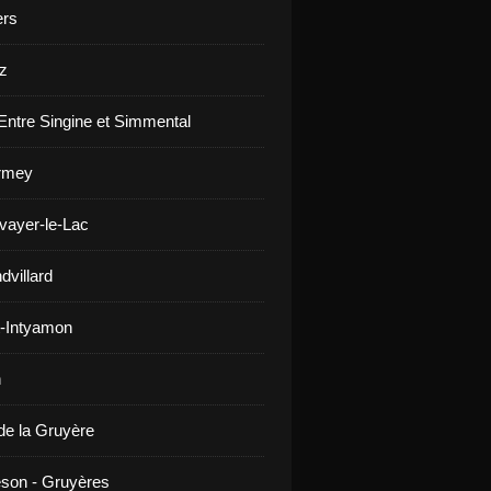
ers
z
Entre Singine et Simmental
rmey
vayer-le-Lac
dvillard
-Intyamon
n
de la Gruyère
son - Gruyères