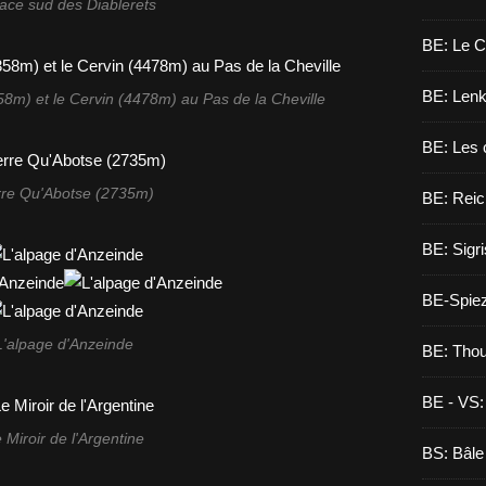
face sud des Diablerets
BE: Le C
BE: Lenk,
58m) et le Cervin (4478m) au Pas de la Cheville
BE: Les 
rre Qu'Abotse (2735m)
BE: Reic
BE: Sigri
BE-Spie
L'alpage d'Anzeinde
BE: Tho
BE - VS:
 Miroir de l'Argentine
BS: Bâle