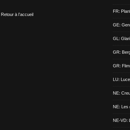
FR: Planf
Retour à l'accueil
GE: Gen
GL: Glar
GR: Berg
GR: Flim
LU: Luce
NE: Creu
NE: Les 
NE-VD: L