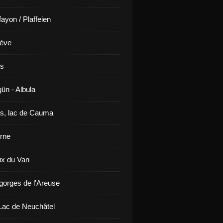
ayon / Plaffeien
ève
is
ün - Albula
s, lac de Cauma
rne
x du Van
gorges de l'Areuse
ac de Neuchâtel