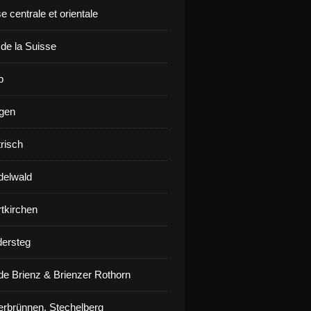
e centrale et orientale
 de la Suisse
p
gen
risch
delwald
rtkirchen
ersteg
de Brienz & Brienzer Rothorn
erbrünnen, Stechelberg