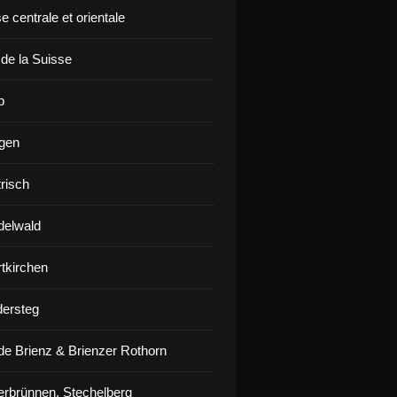
e centrale et orientale
 de la Suisse
p
gen
risch
delwald
rtkirchen
ersteg
de Brienz & Brienzer Rothorn
erbrünnen, Stechelberg