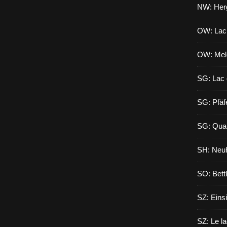
NW: Herg
OW: Lac
OW: Mel
SG: Lac 
SG: Pfäf
SG: Qua
SH: Neuh
SO: Bett
SZ: Eins
SZ: Le l