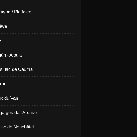
ayon / Plaffeien
ève
is
ün - Albula
s, lac de Cauma
rne
x du Van
gorges de l'Areuse
ac de Neuchâtel