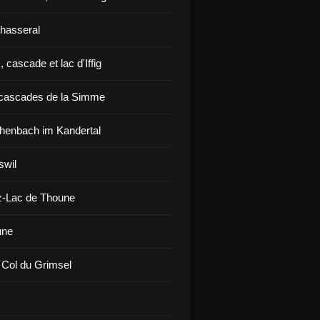
hasseral
 cascade et lac d'Iffig
cascades de la Simme
henbach im Kandertal
swil
z-Lac de Thoune
une
 Col du Grimsel