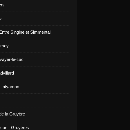
ers
z
Entre Singine et Simmental
rmey
vayer-le-Lac
dvillard
-Intyamon
n
de la Gruyère
son - Gruyères