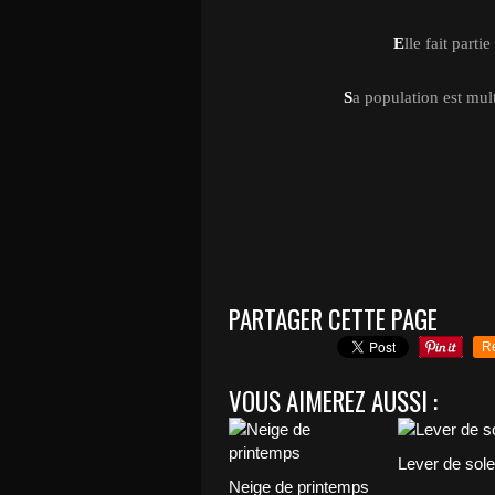
E
lle fait part
S
a population est mult
PARTAGER CETTE PAGE
R
VOUS AIMEREZ AUSSI :
Lever de solei
Neige de printemps