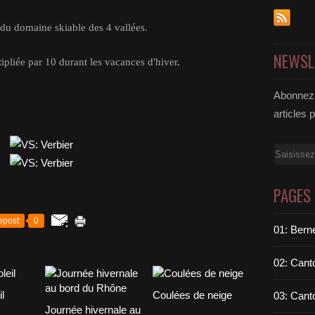
ie du domaine skiable des 4 vallées.
NEWSL
ipliée par 10 durant les vacances d'hiver.
Abonnez-
articles 
Email
PAGES
epost
0
01: Berne
02: Cant
l
Coulées de neige
03: Cant
Journée hivernale au