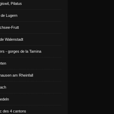
iswil, Pilatus
 de Lugern
chsee-Frutt
de Walenstadt
ers - gorges de la Tamina
rten
ausen am Rheinfall
lach
iedeln
ac des 4 cantons