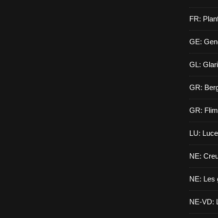
FR: Planf
GE: Gen
GL: Glar
GR: Berg
GR: Flim
LU: Luce
NE: Creu
NE: Les 
NE-VD: L