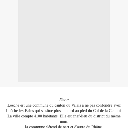
I
llsee
L
oèche est une commune du canton du Valais à ne pas confondre avec
Loèche-les-Bains qui se situe plus au nord au pied du Col de la Gemmi.
L
a ville compte 4100 habitants. Elle est chef-lieu du district du même
nom.
l
a commune s'étend de part et d'autre du Rhône.