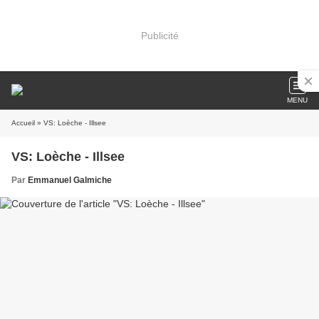
Publicité
MENU
Accueil
» VS: Loèche - Illsee
VS: Loèche - Illsee
Par
Emmanuel Galmiche