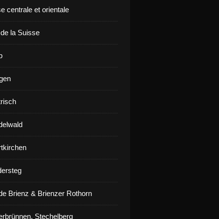
e centrale et orientale
 de la Suisse
p
gen
risch
delwald
rtkirchen
ersteg
de Brienz & Brienzer Rothorn
erbrünnen, Stechelberg