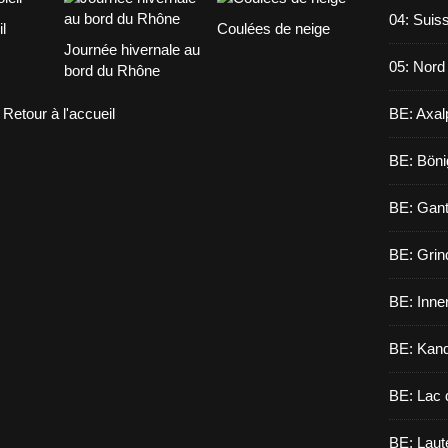
04: Suiss
l
Coulées de neige
Journée hivernale au
05: Nord
bord du Rhône
Retour à l'accueil
BE: Axal
BE: Böni
BE: Gant
BE: Grin
BE: Inne
BE: Kand
BE: Lac 
BE: Laut