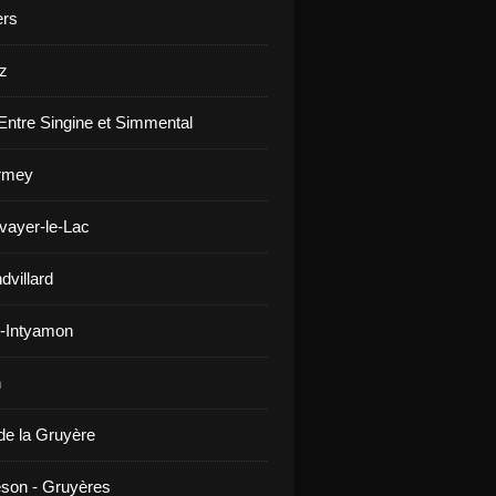
ers
z
Entre Singine et Simmental
rmey
vayer-le-Lac
dvillard
-Intyamon
n
de la Gruyère
son - Gruyères