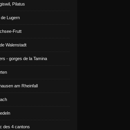
iswil, Pilatus
 de Lugern
chsee-Frutt
de Walenstadt
ers - gorges de la Tamina
rten
ausen am Rheinfall
lach
iedeln
ac des 4 cantons