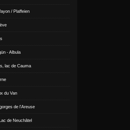
ayon / Plaffeien
ève
is
ün - Albula
s, lac de Cauma
rne
x du Van
gorges de l'Areuse
ac de Neuchâtel