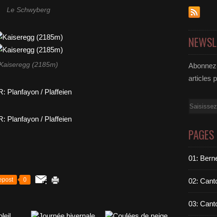
Le Schwyberg
NEWSL
Kaiseregg (2185m)
Abonnez-
articles 
Email
PAGES
01: Berne
epost
0
02: Cant
03: Cant