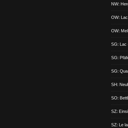
NW: Herg
OW: Lac
OW: Mel
SG: Lac 
SG: Pfäf
SG: Qua
SH: Neuh
SO: Bett
SZ: Eins
SZ: Le l