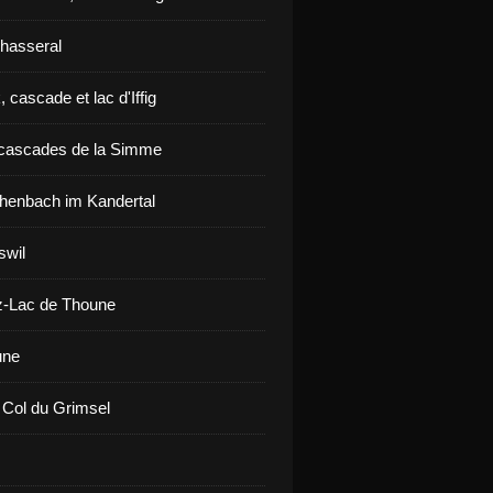
hasseral
 cascade et lac d'Iffig
cascades de la Simme
henbach im Kandertal
swil
z-Lac de Thoune
une
 Col du Grimsel