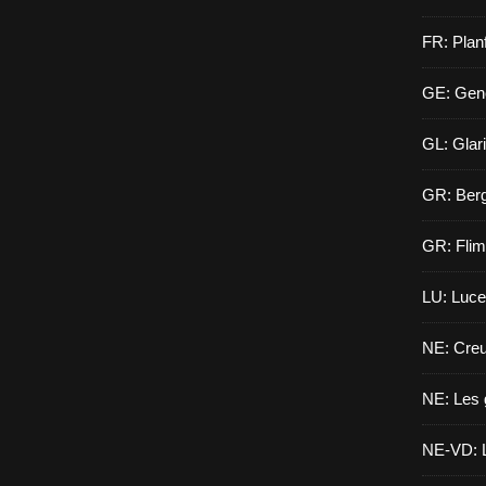
FR: Planf
GE: Gen
GL: Glar
GR: Berg
GR: Flim
LU: Luce
NE: Creu
NE: Les 
NE-VD: L