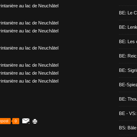
BE: Le C
BE: Lenk,
BE: Les 
BE: Reic
BE: Sigri
BE-Spie
BE: Tho
BE - VS:
epost
0
BS: Bâle