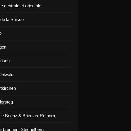
e centrale et orientale
 de la Suisse
p
gen
risch
delwald
rtkirchen
ersteg
de Brienz & Brienzer Rothorn
erbrünnen, Stechelberg