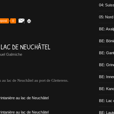
04: Suiss
05: Nord
epost
0
BE: Axal
BE: Böni
U LAC DE NEUCHÂTEL
BE: Gant
el Galmiche
BE: Grin
BE: Inne
s au lac de Neuchâtel au port de Gletterens.
BE: Kand
BE: Lac 
BE: Laut