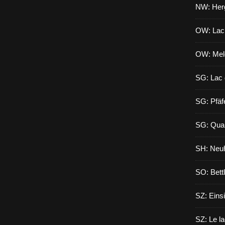
NW: Herg
OW: Lac
OW: Mel
SG: Lac 
SG: Pfäf
SG: Qua
SH: Neuh
SO: Bett
SZ: Eins
SZ: Le l