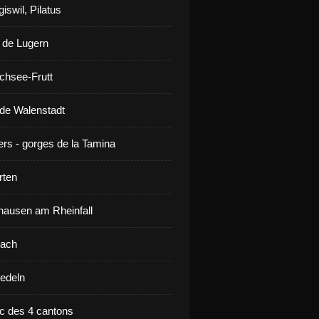
iswil, Pilatus
 de Lugern
chsee-Frutt
de Walenstadt
ers - gorges de la Tamina
rten
ausen am Rheinfall
lach
iedeln
ac des 4 cantons