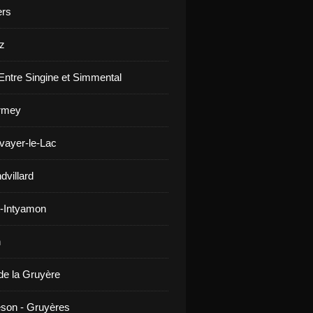
ers
z
Entre Singine et Simmental
rmey
vayer-le-Lac
dvillard
-Intyamon
n
de la Gruyère
son - Gruyères