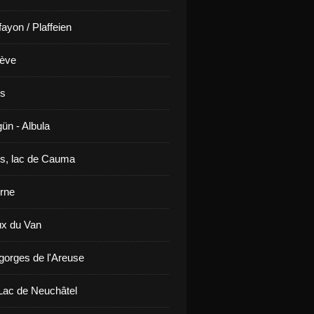
ayon / Plaffeien
ève
is
ün - Albula
s, lac de Cauma
rne
x du Van
gorges de l'Areuse
ac de Neuchâtel