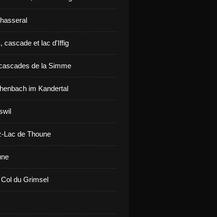
hasseral
 cascade et lac d'Iffig
cascades de la Simme
henbach im Kandertal
swil
z-Lac de Thoune
une
 Col du Grimsel