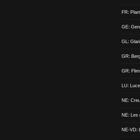
FR: Planf
GE: Gen
GL: Glar
GR: Berg
GR: Flim
LU: Luce
NE: Creu
NE: Les 
NE-VD: L