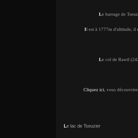
L
e barrage de Tseuz
I
l est à 1777m d'altitude, i
L
e col de Rawil (24
Cliquez ici
, vous découvrirez
L
e lac de Tseuzier