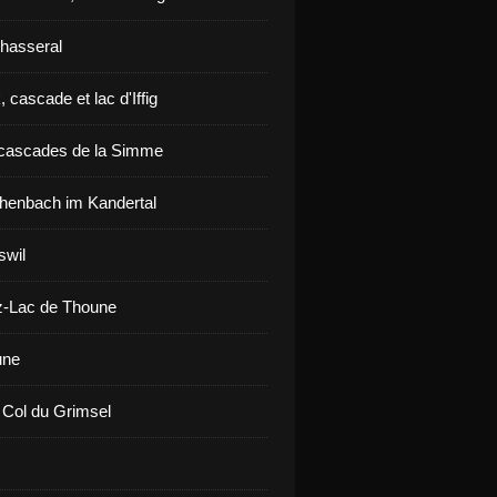
hasseral
 cascade et lac d'Iffig
cascades de la Simme
henbach im Kandertal
swil
z-Lac de Thoune
une
 Col du Grimsel