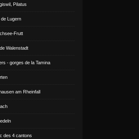
iswil, Pilatus
 de Lugern
chsee-Frutt
de Walenstadt
ers - gorges de la Tamina
rten
ausen am Rheinfall
lach
iedeln
ac des 4 cantons