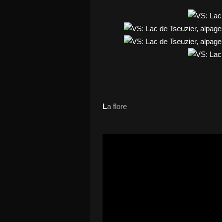
L
a flore