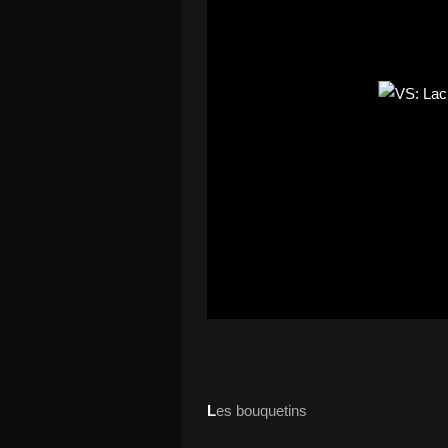
L
es bouquetins