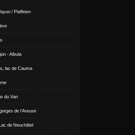
ayon / Plaffeien
ève
is
ün - Albula
s, lac de Cauma
rne
x du Van
gorges de l'Areuse
ac de Neuchâtel