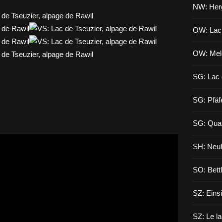
NW: Herg
OW: Lac
OW: Mel
SG: Lac 
SG: Pfäf
SG: Qua
SH: Neuh
SO: Bett
SZ: Eins
SZ: Le l