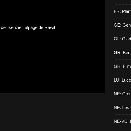
FR: Planf
GE: Gen
GL: Glar
GR: Berg
GR: Flim
LU: Luce
NE: Creu
NE: Les 
NE-VD: L