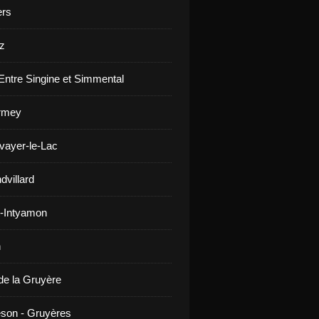
ers
z
Entre Singine et Simmental
rmey
vayer-le-Lac
dvillard
-Intyamon
n
de la Gruyère
son - Gruyères