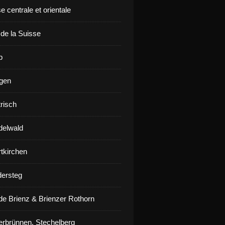
e centrale et orientale
 de la Suisse
p
gen
risch
delwald
rtkirchen
ersteg
de Brienz & Brienzer Rothorn
erbrünnen, Stechelberg