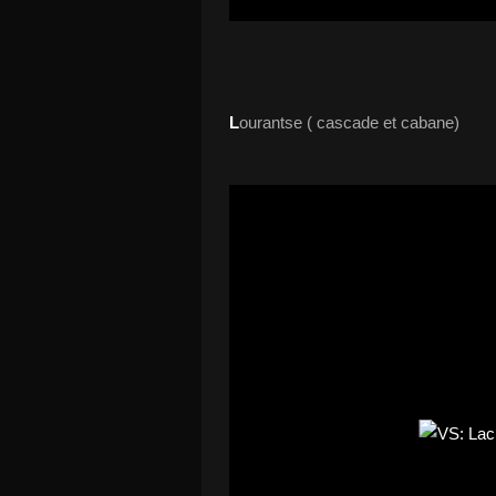
L
ourantse ( cascade et cabane)