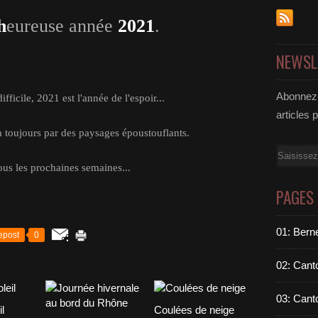
h
eureuse année
2021
.
NEWSL
Abonnez-
fficile, 2021 est l'année de l'espoir...
articles 
a toujours par des paysages époustouflants.
Email
us les prochaines semaines...
PAGES
01: Berne
epost
0
02: Cant
03: Cant
l
Coulées de neige