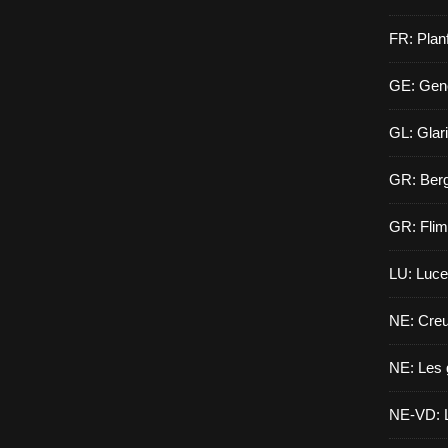
FR: Planf
GE: Gen
GL: Glar
GR: Berg
GR: Flim
LU: Luce
NE: Creu
NE: Les 
NE-VD: L