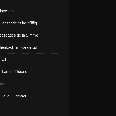
hasseral
 cascade et lac d'Iffig
cascades de la Simme
henbach im Kandertal
swil
z-Lac de Thoune
une
 Col du Grimsel