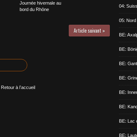
Journée hivernale au
04: Suiss
bord du Rhône
05: Nord
Article suivant »
BE: Axal
BE: Böni
BE: Gant
BE: Grin
Retour à l'accueil
BE: Inne
BE: Kand
BE: Lac 
BE: Laut