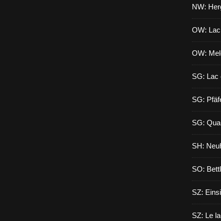
NW: Herg
OW: Lac
OW: Mel
SG: Lac 
SG: Pfäf
SG: Qua
SH: Neuh
SO: Bett
SZ: Eins
SZ: Le l