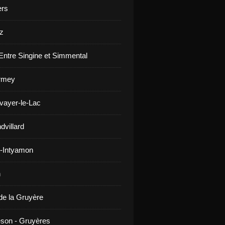
ers
z
Entre Singine et Simmental
rmey
vayer-le-Lac
dvillard
-Intyamon
n
de la Gruyère
son - Gruyères