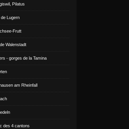
iswil, Pilatus
 de Lugern
chsee-Frutt
de Walenstadt
ers - gorges de la Tamina
rten
ausen am Rheinfall
lach
iedeln
ac des 4 cantons