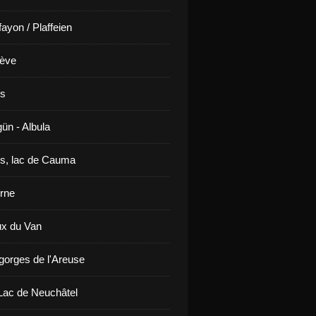
ayon / Plaffeien
ève
is
ün - Albula
s, lac de Cauma
rne
x du Van
gorges de l'Areuse
ac de Neuchâtel