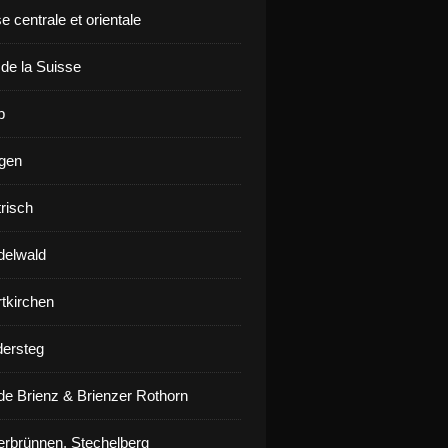
e centrale et orientale
 de la Suisse
p
gen
risch
delwald
rtkirchen
ersteg
de Brienz & Brienzer Rothorn
erbrünnen, Stechelberg