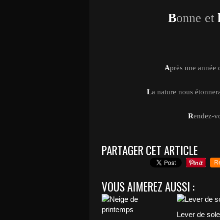
B
onne et
A
près une année di
L
a nature nous étonner
R
endez-vo
PARTAGER CET ARTICLE
R
VOUS AIMEREZ AUSSI :
Lever de solei